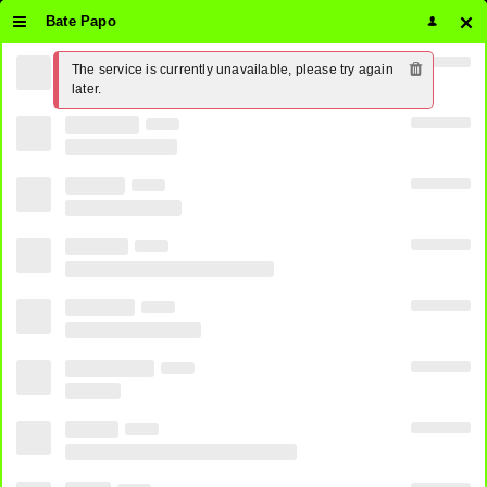
Bate Papo
The service is currently unavailable, please try again 
Assistir Premiere Clubes Ao Vivo
later.
Online 24 horas Grátis ⋆ PirateTV
3
SHARES