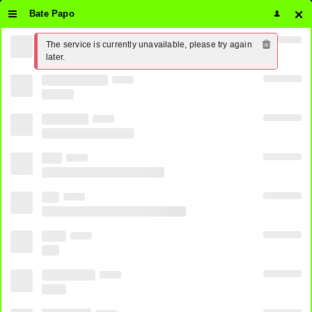
Bate Papo
The service is currently unavailable, please try again 
Assistir Premiere 4 Ao Vivo Online
later.
24 horas Grátis ⋆ PirateTV
0
SHARE