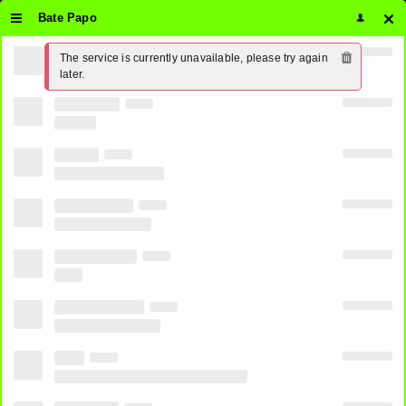
Bate Papo
The service is currently unavailable, please try again 
Assistir Telecine Fun Ao Vivo
later.
Online 24 horas Grátis ⋆ PirateTV
3
SHARES