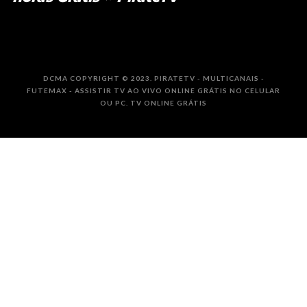
DCMA COPYRIGHT © 2023. PIRATETV - MULTICANAIS -
FUTEMAX - ASSISTIR TV AO VIVO ONLINE GRÁTIS NO CELULAR
OU PC. TV ONLINE GRÁTIS