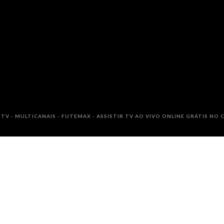
TV - MULTICANAIS - FUTEMAX - ASSISTIR TV AO VIVO ONLINE GRÁTIS NO C