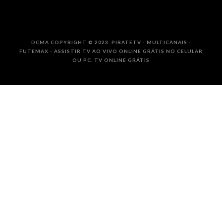
DCMA COPYRIGHT © 2023. PIRATETV - MULTICANAIS -
FUTEMAX - ASSISTIR TV AO VIVO ONLINE GRÁTIS NO CELULAR
OU PC. TV ONLINE GRÁTIS