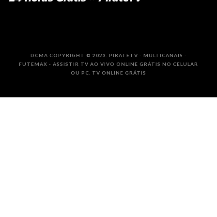
DCMA COPYRIGHT © 2023. PIRATETV - MULTICANAIS -
FUTEMAX - ASSISTIR TV AO VIVO ONLINE GRÁTIS NO CELULAR
OU PC. TV ONLINE GRÁTIS