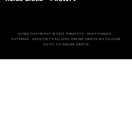
DCMA COPYRIGHT © 2023. PIRATETV - MULTICANAIS -
FUTEMAX - ASSISTIR TV AO VIVO ONLINE GRÁTIS NO CELULAR
OU PC. TV ONLINE GRÁTIS