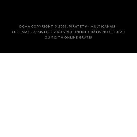
DCMA COPYRIGHT © 2023. PIRATETV - MULTICANAIS -
FUTEMAX - ASSISTIR TV AO VIVO ONLINE GRÁTIS NO CELULAR
OU PC. TV ONLINE GRÁTIS