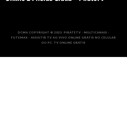
DCMA COPYRIGHT © 2023. PIRATETV - MULTICANAIS -
FUTEMAX - ASSISTIR TV AO VIVO ONLINE GRÁTIS NO CELULAR
OU PC. TV ONLINE GRÁTIS