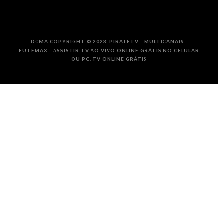
DCMA COPYRIGHT © 2023. PIRATETV - MULTICANAIS -
FUTEMAX - ASSISTIR TV AO VIVO ONLINE GRÁTIS NO CELULAR
OU PC. TV ONLINE GRÁTIS