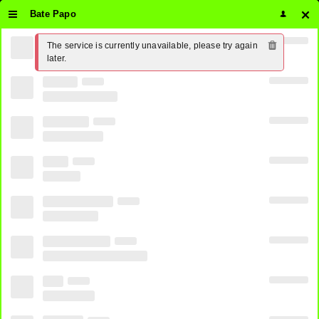
Bate Papo
The service is currently unavailable, please try again 
Assistir Globo Nordeste Ao Vivo
later.
Online 24 horas Grátis ⋆ PirateTV
1
SHARE